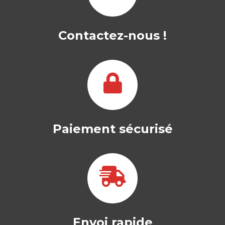
POUR FILIÈRES
COMMERCIALES
Contactez-nous !
CLEMENT AMZALLAG
Cet ouvrage a pour but de détailler les
notions abordées dans les
enseignements…
34,00
€
Paiement sécurisé
Envoi rapide