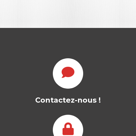
COMMERCE DE
GROS, COMMERCE
INTER-
ENTREPRISES
Contactez-nous !
GILLES PACHÉ
|
CATHERINE PARDO
---OUVRAGE LABELLISE FNEGE--- À la
différence du commerce BtoC, qui
donne lieu depuis…