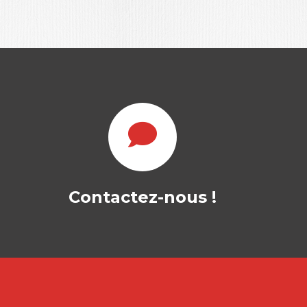
COMMENT
GAGNER LES
APPELS D’OFFRES
?
Contactez-nous !
ALEXANDER ELATI
Maîtriser et améliorer les procédures
de réponse aux appels d’offres est vital
pour…
20,00
€