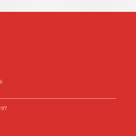
é
297