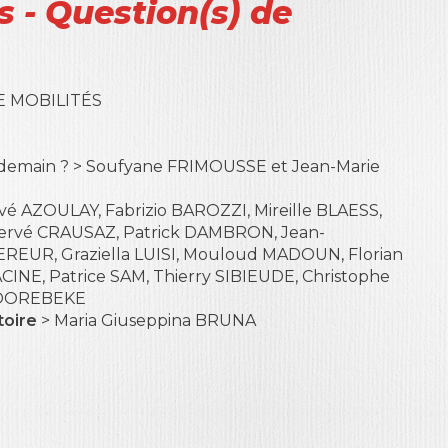
s - Question(s) de
E MOBILITÉS
our demain ? > Soufyane FRIMOUSSE et Jean-Marie
vé AZOULAY, Fabrizio BAROZZI, Mireille BLAESS,
ervé CRAUSAZ, Patrick DAMBRON, Jean-
REUR, Graziella LUISI, Mouloud MADOUN, Florian
INE, Patrice SAM, Thierry SIBIEUDE, Christophe
 HOOREBEKE
toire
> Maria Giuseppina BRUNA
e reporting d’entreprise > Elisabetta MAGNAGHI et
généalogie d’un modèle à l’identification de ses
 Rodolphe COLLE, Isabelle CORBETT-