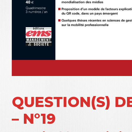
QUESTION(S) 
– N°19