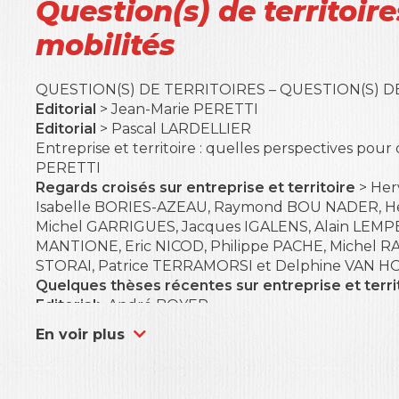
Question(s) de territoire
mobilités
QUESTION(S) DE TERRITOIRES – QUESTION(S) D
Editorial
> Jean-Marie PERETTI
Editorial
> Pascal LARDELLIER
Entreprise et territoire : quelles perspectives p
PERETTI
Regards croisés sur entreprise et territoire
> Her
Isabelle BORIES-AZEAU, Raymond BOU NADER, H
Michel GARRIGUES, Jacques IGALENS, Alain LEMPE
MANTIONE, Eric NICOD, Philippe PACHE, Michel RAC
STORAI, Patrice TERRAMORSI et Delphine VAN
Quelques thèses récentes sur entreprise et terri
Editorial
> André BOYER
L’importance du Business Model dans le système d
En voir plus
Sonia CHIKH M’HAMED
Il était une fois les entreprises « libérées » : de la 
conditions de développement > Didier CHABANET,