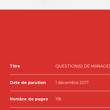
ETCHEVERS, Christian DEFELIX, Céline PEREA et
La négociation interculturelle : défi des approches
DELLECH et Mohsen DEBABI
La construction de la confiance sur une plateforme
des critères de choix d’un covoitureur sur BlaBl
HADHRI
La représentation sociale de carrière de cadres fa
et Karine MERLE
Proposition d’un modèle de facteurs explicatifs d
Rihab BOURI et Ramla MEZGHENNI DHOUIB
Quelques thèses récentes en sciences de gestion 
PERETTI
Titre
QUESTION(S) DE MANAGEM
Date de parution
1 décembre 2017
Nombre de pages
118