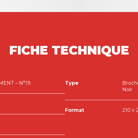
 Damien RICHARD
 concurrentes et diversité des paradigmes > Dorsaf
 de l’économie collaborative. Une étude qualitative
aCar > Laurence LEMOINE, Samy GUESMI et Walid
ce à la mondialisation des médias > Jean-Yves HAMIOT
FICHE TECHNIQUE
e l’adoption du QR code, dans un pays émergent >
sur la mobilité professionnelle
> Jean-Marie
ENT – N°19
Type
Broch
Noir
Format
210 x 