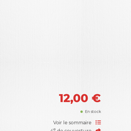
12,00
€
En stock
Voir le sommaire
e
4
de couverture