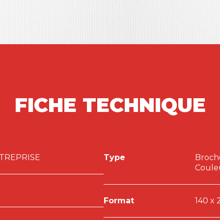
 pourra ainsi facilement mettre en place des
nt.
des mises à jour, ainsi que de nombreux
mat.com
FICHE TECHNIQUE
NTREPRISE
Type
Broch
Coule
Format
140 x 
mission
radio « Femmes à la Une – épisode 6 » co-