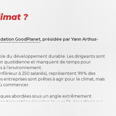
limat ?
dation GoodPlanet
, présidée par Yann Arthus-
sable du développement durable. Les dirigeants sont
e et quotidienne et manquent de temps pour
s à l’environnement.
 inférieur à 250 salariés), représentent 99 % des
es entreprises sont prêtes à agir pour le climat, mais
où commencer.
iques abordées sous un angle extrêmement
en trois catégories selon leur coût : les actions qui
ût symbolique, et celles qui ont un coût plus élevé.
ce accompagnent ces solutions.