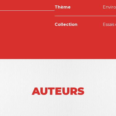
ine,
Mathilde Hodouin
et
Fabrice Cousté.
Portrait
Thème
Enviro
Collection
Essais
AUTEURS