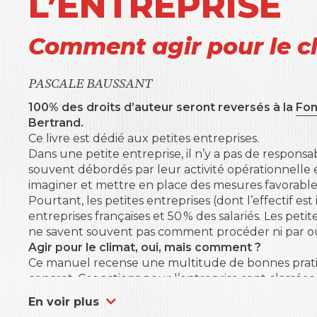
L’ENTREPRISE
Comment agir pour le c
PASCALE BAUSSANT
100% des droits d’auteur seront reversés à la
Fon
Bertrand.
Ce livre est dédié aux petites entreprises.
Dans une petite entreprise, il n’y a pas de respon
souvent débordés par leur activité opérationnell
imaginer et mettre en place des mesures favorable
Pourtant, les petites entreprises (dont l’effectif est
entreprises françaises et 50 % des salariés. Les petit
ne savent souvent pas comment procéder ni par 
Agir pour le climat, oui, mais comment ?
Ce manuel recense une multitude de bonnes prat
concret. Ces actions pour l’entreprise sont classées 
ne coûtent rien à l’entreprise, celles qui ont un co
En voir plus
De nombreux témoignages et partages d’expérien