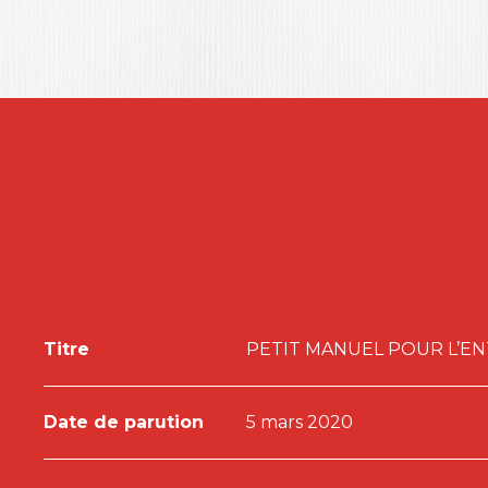
Chaque entreprise, quels que soient ses moyens,
mesures tangibles et visibles pour l’environneme
Consultez la revue de presse
ici
.
Retrouvez l’auteur de ce manuel, des nouveautés, 
témoignages sur le site dédié :
www.entreprise-cli
Titre
PETIT MANUEL POUR L’E
Date de parution
5 mars 2020
À lire
et
à écouter
, Pascale Baussant, invitée de l’é