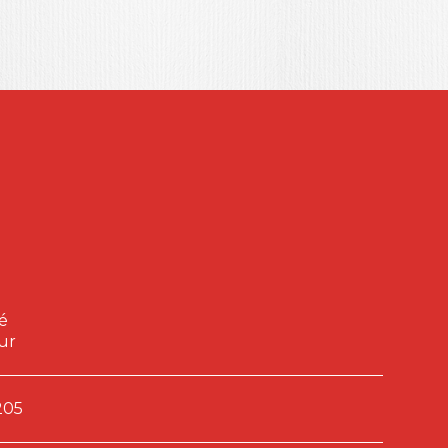
é
ur
205