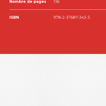
Nombre de pages
136
présentée par Le Courrier financier, Radio Patrimo
d’une financière engagée.
ISBN
978-2-37687-343-3