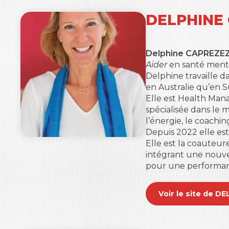
DELPHINE
Delphine CAPREZ
E
Aider
en santé menta
Delphine travaille d
en Australie qu’en S
Elle est Health Mana
spécialisée dans le m
l’énergie, le coachi
Depuis 2022 elle es
Elle est la coauteur
intégrant une nouvel
pour une performanc
Voir le site de 