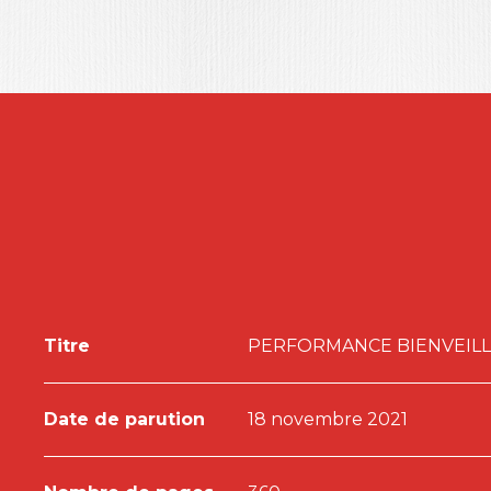
Les leaders, actuels ou en devenir, des fonctions RH
consultants trouveront ici de multiples réflexions,
du
Care
-isme.
Titre
PERFORMANCE BIENVEIL
Date de parution
18 novembre 2021