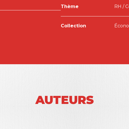
Thème
RH / 
Collection
Économ
AUTEURS