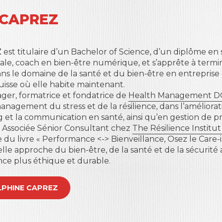
 CAPREZ
Z
est titulaire d’un Bachelor of Science, d’un diplôme en
le, coach en bien-être numérique, et s’apprête à termi
ans le domaine de la santé et du bien-être en entreprise
uisse où elle habite maintenant.
ger, formatrice et fondatrice de
Health Management D
anagement du stress et de la résilience, dans l’améliorati
ng et la communication en santé, ainsi qu’en gestion de pr
t Associée Sénior Consultant chez
The Résilience Institu
e du livre « Performance <-> Bienveillance, Osez le Care
le approche du bien-être, de la santé et de la sécurité
e plus éthique et durable.
DELPHINE CAPREZ