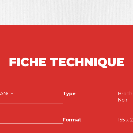
 et Santé/sécurité au travail, les formateurs-
 exemples et conseils pour une mise en application
FICHE TECHNIQUE
LANCE
Type
Broch
Noir
Format
155 x 