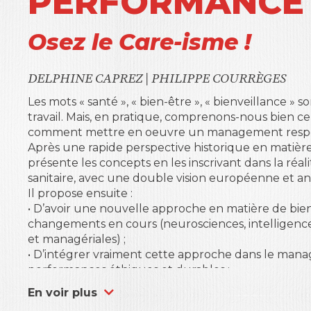
PERFORMANCE 
Osez le Care-isme !
DELPHINE CAPREZ
|
PHILIPPE COURRÈGES
Les mots « santé », « bien-être », « bienveillance
travail. Mais, en pratique, comprenons-nous bien ce
comment mettre en oeuvre un management respon
Après une rapide perspective historique en matière d
présente les concepts en les inscrivant dans la réal
sanitaire, avec une double vision européenne et a
Il propose ensuite :
• D’avoir une nouvelle approche en matière de bien-ê
changements en cours (neurosciences, intelligence a
et managériales) ;
• D’intégrer vraiment cette approche dans le man
performances éthiques et durables ;
• Enfin de décloisonner santé publique et bien-être 
En voir plus
en place de cette nouvelle approche.