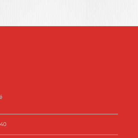
é
240