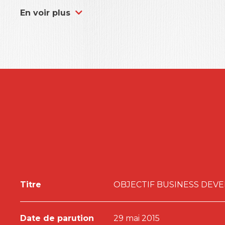
management mettre en place ? Quelle posture ado
En voir plus
mobiliser ?
Cet ouvrage apporte des réponses à ces question
development
et du monde des
business develope
nombreuses illustrations, il livre des éléments es
stratégique
business development
et pour penser 
marché. Il nous invite à tous devenir
business deve
entreprises !
Coordonné par Catherine de GÉRY et Anne BRUNET
AUPLAT, Sonia BEN SLIMANE, Isabelle BEYNEIX,
Catherine de GÉRY, Catherine LAIZÉ, Erwan LAMY,
C. MARTIN, Noreen O’SHEA, Marie-Catherine PAQU
Titre
OBJECTIF BUSINESS DEV
Date de parution
29 mai 2015