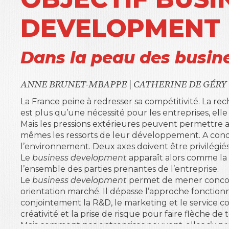
DEVELOPMENT
Dans la peau des busin
ANNE BRUNET-MBAPPE
|
CATHERINE DE GÉRY
La France peine à redresser sa compétitivité. La 
est plus qu’une nécessité pour les entreprises, elle
Mais les pressions extérieures peuvent permettre a
mêmes les ressorts de leur développement. A condi
l’environnement. Deux axes doivent être privilégiés : 
Le
business development
apparaît alors comme la 
l’ensemble des parties prenantes de l’entreprise.
Le
business development
permet de mener concom
orientation marché. Il dépasse l’approche fonctionne
conjointement la R&D, le marketing et le service com
créativité et la prise de risque pour faire flèche de t
Mais comment nos entreprises peuvent-elles s’y pr