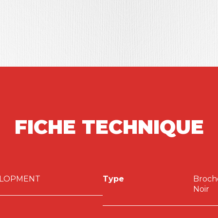
pter ? Quelles compétences et quels profils
s en plongeant au cœur du
business
rs
. A travers des développements théoriques et de
sentiels pour comprendre la pertinence de l’approche
autrement la relation entre les innovations et le
lopers
au service de la compétitivité de nos
-MBAPPE, avec les contributions de Claire
 Anne BRUNET-MBAPPE, Damien FORTERRE,
 Laurence-Claire LEMMET, Christophe LOUÉ, Xavier
FICHE TECHNIQUE
IER, Robert C. SHELDON, Christian TROUBÉ.
ELOPMENT
Type
Broch
Noir