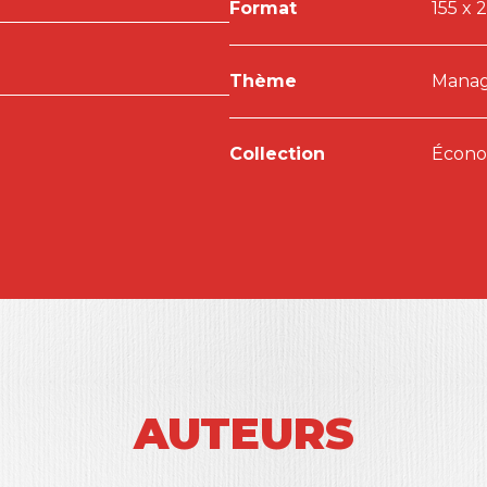
Format
155 x 
Thème
Manage
Collection
Économ
AUTEURS