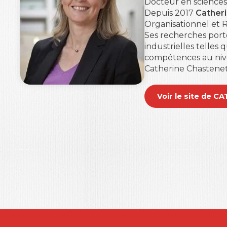
Docteur en sciences
Depuis 2017
Cather
Organisationnel et
Ses recherches porte
industrielles telles 
compétences au nive
Catherine Chastenet
Voir le site de 