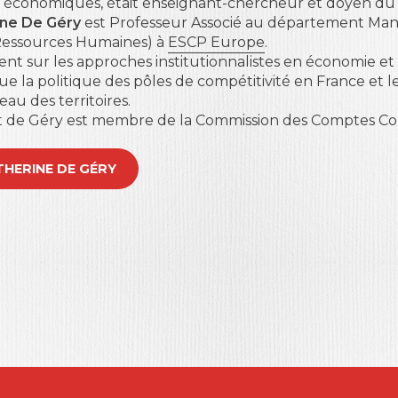
 économiques, était enseignant-chercheur et doyen du 
ine De Géry
est Professeur Associé au département Ma
 Ressources Humaines) à
ESCP Europe
.
nt sur les approches institutionnalistes en économie et 
que la politique des pôles de compétitivité en France et l
au des territoires.
 de Géry est membre de la Commission des Comptes Com
CATHERINE DE GÉRY