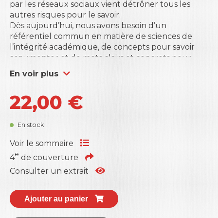
par les réseaux sociaux vient détrôner tous les
autres risques pour le savoir.
Dès aujourd’hui, nous avons besoin d’un
référentiel commun en matière de sciences de
l’intégrité académique, de concepts pour savoir
argumenter et de mots clairs et concrets pour
coordonner notre action.
En voir plus
Ce livre s’appuie sur un travail collectif après 20
ans de terrain, plus de 200 cas de médiations et de
22,00
€
commissions d’éthique disciplinaires, quatorze
écoles d’été et cinq colloques interdisciplinaires.
Il propose d’abord un lexique simple des sciences
En stock
de l’intégrité académique et il engage le lecteur à
se l’approprier, à le remettre en question, à le
Voir le sommaire
prolonger et à l’appliquer. En seconde partie,
e
4
de couverture
l’ouvrage définit comment traduire les valeurs
Consulter un extrait
académiques en normes avant de proposer une
méthode structurée de résistance aux
transgressions de certains. La troisième partie
Ajouter au panier
s’adresse plus particulièrement aux dirigeants