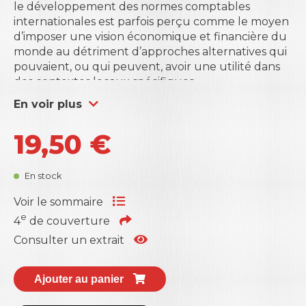
le développement des normes comptables
internationales est parfois perçu comme le moyen
d’imposer une vision économique et financière du
monde au détriment d’approches alternatives qui
pouvaient, ou qui peuvent, avoir une utilité dans
des contextes locaux spécifiques.
Si les organisations sont des entités complexes
En voir plus
constituées à la fois des parties prenantes et des
interactions entre ces diverses parties prenantes,
19,50
€
alors l’information n’a plus pour seul objet de
réduire l’asymétrie d’information, elle a également
pour objet de contribuer à la vitalité de
En stock
l’organisation qui naît des interactions multiples
entre ces parties prenantes. L’information passe
Voir le sommaire
d’un intérêt privé à un intérêt commun. L’intérêt
e
4
de couverture
privé est celui des acteurs, des parties prenantes.
Consulter un extrait
L’intérêt commun est celui qui émerge de
l’existence de l’organisation, non pas acteur
individuel, mais acteur collectif lui-même composé
Ajouter au panier
d’acteurs individuels (et/ou collectifs).