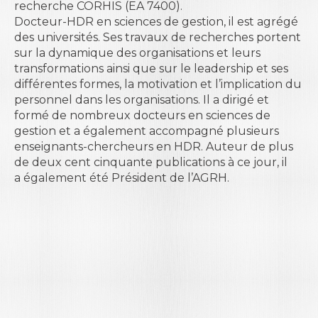
recherche CORHIS (EA 7400).
Docteur-HDR en sciences de gestion, il est agrégé
des universit
é
s. Ses travaux de recherches portent
sur la dynamique des organisations et leurs
transformations ainsi que sur le leadership et ses
diff
é
rentes formes, la motivation et l’implication du
personnel dans les organisations. Il a dirig
é
et
form
é
de nombreux docteurs en sciences de
gestion et a
é
galement accompagn
é
plusieurs
enseignants-chercheurs en HDR. Auteur de plus
de deux cent cinquante publications
à
ce jour, il
a
é
galement
é
t
é
Pr
é
sident de l’AGRH.