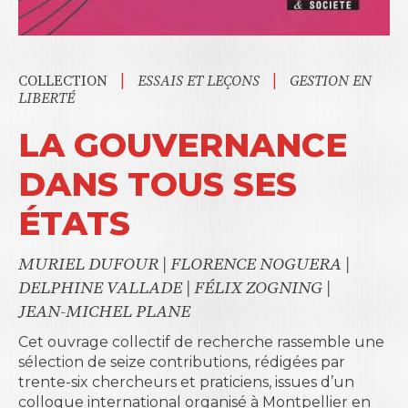
|
|
COLLECTION
ESSAIS ET LEÇONS
GESTION EN
LIBERTÉ
LA GOUVERNANCE
DANS TOUS SES
ÉTATS
MURIEL DUFOUR
|
FLORENCE NOGUERA
|
DELPHINE VALLADE
|
FÉLIX ZOGNING
|
JEAN-MICHEL PLANE
Cet ouvrage collectif de recherche rassemble une
sélection de seize contributions, rédigées par
trente-six chercheurs et praticiens, issues d’un
colloque international organisé à Montpellier en