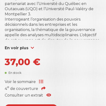
partenariat avec l’Université du Québec en
Outaouais (UQO) et l’Université Paul-Valéry de
Montpellier 3.
Interrogeant l’organisation des pouvoirs
décisionnels dans les entreprises et les
organisations, la thématique de la gouvernance
appelle des analyses multidisciplinaires. L’objectif
de cet ouvrage est de discuter de la gouvernance
dans toutes ses dimensions, étant donné son
En voir plus
caractère polysémique et pluridimensionnel. Il est
vrai qu’il existe de nombreux ouvrages sur le
37,00
€
thème de la gouvernance, et de nombreux
travaux scientifiques émanant d’associations
académiques, comme l’Association Académique
En stock
Internationale de Gouvernance (AAIG), se sont
développés depuis une vingtaine d’années. Nous
Voir le sommaire
proposons ici un ouvrage de recherche spécifique
e
4
de couverture
et original. Il s’appuie sur une approche
Consulter un extrait
hétérodoxe de la gouvernance sur le plan
scientifique en combinant théories et pratiques.