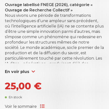
Ouvrage labellisé FNEGE (2026), catégorie «
Ouvrage de Recherche Collectif »
Nous vivons une période de transformations
technologiques d’une ampleur sans précédent,
où l’intelligence artificielle (IA) ne se contente plus
d’être une simple innovation parmi d’autres, mais
s’impose comme un phénomène qui redessine en
profondeur les structures mêmes de notre
société. Le monde académique, socle premier de la
production et de la diffusion du savoir, est
particulièrement touché par cette révolution. Les
IA dites
«
génératives
»
produisent déjà des
contenus de manière autonome. En introduisant
En voir plus
de nouvelles dynamiques qui reconfigurent les
pratiques académiques, elles mettent à l’épreuve
25,00
€
les valeurs sur lesquelles repose la légitimité
scientifique.
Les dix communications sélectionnées dans cet
En stock
ouvrage permettent à des chercheurs de
différentes disciplines de proposer des réponses
Voir le sommaire