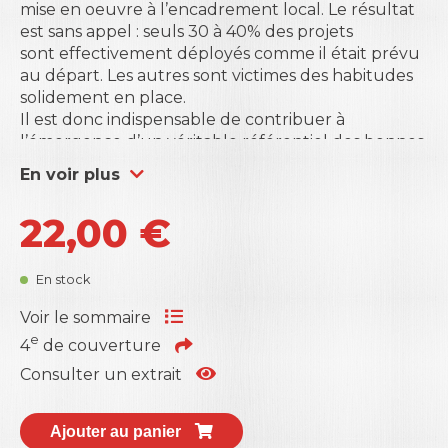
mise en oeuvre à l’encadrement local. Le résultat
est sans appel : seuls 30 à 40% des projets
sont effectivement déployés comme il était prévu
au départ. Les autres sont victimes des habitudes
solidement en place.
Il est donc indispensable de contribuer à
l’émergence d’un véritable référentiel des bonnes
pratiques en la matière.
En voir plus
Ce manuel vous propose d’accélérer le
déploiement et la mise en œuvre de vos projets en
22,00
€
4 étapes :
1. Faire le point des acquis du domaine
grâce à un
résumé de l’état des recherches sur la gestion des
En stock
changements.
2.
Voir le sommaire
S’initier aux méthodes
, tout en maintenant un
lien avec le concret,
grâce à de nombreux cas
e
4
de couverture
terrain
.
Consulter un extrait
3.
Apprendre à
repérer les éléments de
contexte
qui faciliteront ou freineront la réussite
du changement. Il s’agit de l’
approche par le
Ajouter au panier