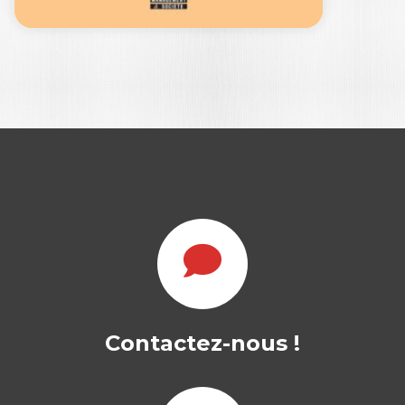
VARIATIONS
AUTOUR DES PME
ET ENTREPRISES…
Contactez-nous !
PASCAL BARNETO
|
ÉRIC LAMARQUE
|
THIERRY POULAIN-REHM
L’oeuvre académique du Professeur