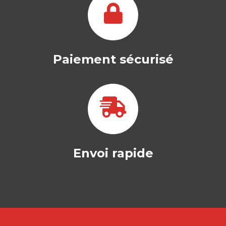
Hirigoyen entamée il y a une
cinquantaine d’années s’articule…
29,50
€
Paiement sécurisé
Envoi rapide