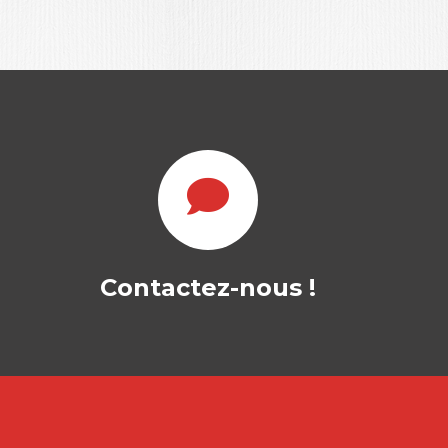
SUPPLY CHAIN
MANAGEMENT DE
LA SANTÉ
Contactez-nous !
OMAR BENTAHAR
|
SMAÏL BENZIDIA
Le système de santé a connu des
transformations profondes ses
dernières années suite…
39,50
€