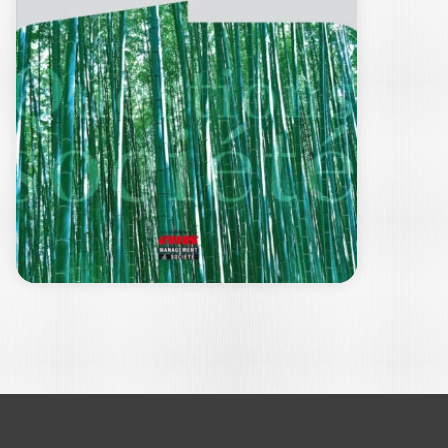
ÉROSION DU
LITTORAL
BENJAMIN TAUPIN
Ouvrage labellisé FNEGE (2025),
catégorie « Ouvrage de recherche non
collectif » L’érosion…
19,50
€