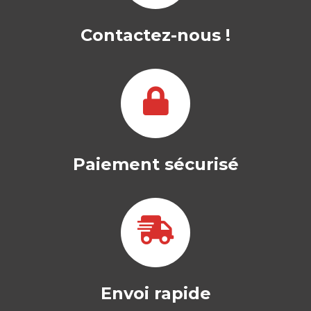
FINANCIÈRE DANS
LES PAYS…
Contactez-nous !
ROZEN MOHAMED KONE
L’exclusion financière demeure un
concept historique et transversal à tous
les pays du…
30,00
€
Paiement sécurisé
Envoi rapide