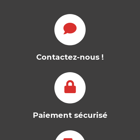
LES GRANDS
COURANTS EN
GESTION DES…
Contactez-nous !
RACHEL BEAUJOLIN
|
EWAN OIRY
-- Ouvrage labellisé par le Collège de
Labellisation de la FNEGE (2022), dans…
34,00
€
Paiement sécurisé