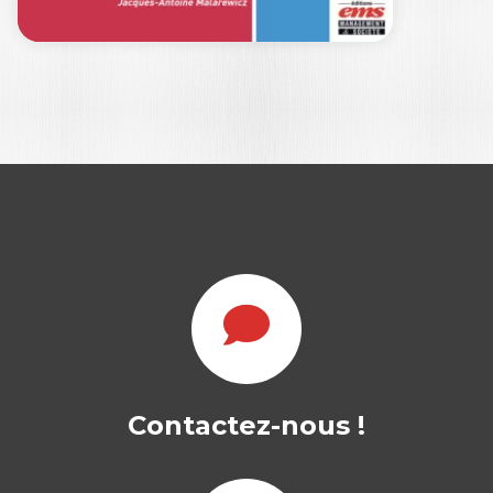
LA
TRANSFORMATION
PERMANENTE
Contactez-nous !
PATRICK DUGOIS
|
PHILIPPE BEON
|
THIERRY GAUTHRON
Les entreprises vivent aujourd’hui l’ère