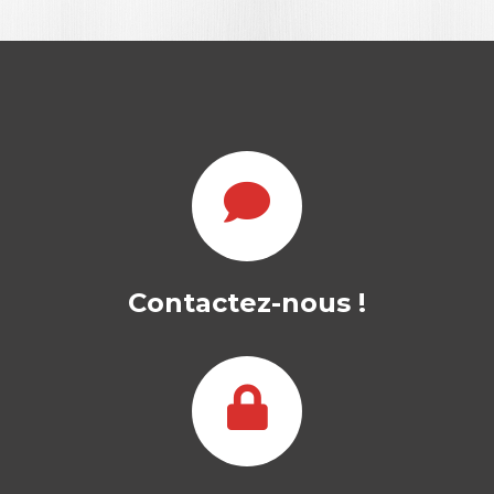
L’ENTREPRISE
PAPILLON
Contactez-nous !
NADIA GUINY
Récit et clés d'une métamorphose
Comment une PME normande dans le
secteur des…
22,50
€