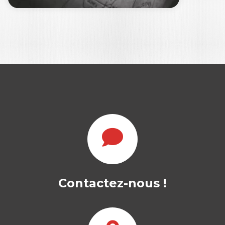
TRAVAIL ET
MANAGEMENT À
L’ÉPREUVE DES…
FRÉDÉRIQUE RIGAUD
|
Contactez-nous !
MARIE CADRE
|
MARIE-ANNE SAULE
|
DAMIEN RIVIERE
Cet ouvrage regroupe les adaptations
des meilleurs mémoires rédigés dans le