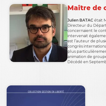
Maître de 
Julien BATAC
était 
Directeur du Départ
concernaient le contr
intervenait égalemen
est l’auteur de plusi
congrès internation
plus particulièremen
animation de groupe
Décédé en Septemb