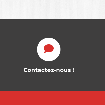
MANAGEMENT ET
TERRITOIRE
Contactez-nous !
JULIEN BATAC
|
ÉRIC LAMARQUE
|
VINCENT MAYMO
Ouvrage labellisé FNEGE (2023),
catégorie "Ouvrage de Recherche
Collectif" Pour un premier…
32,00
€