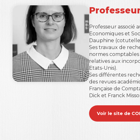
Professeu
Professeur associé 
Economiques et Socia
Dauphine
(cotutelle
Ses travaux de rech
normes comptables in
relatives aux incorp
Etats-Unis).
Ses différentes rech
des revues académi
Française de Compta
Dick et Franck Misso
Voir le site de 