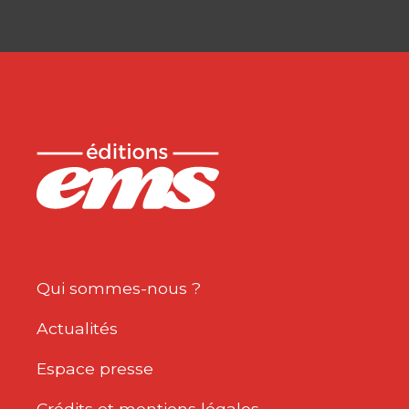
CORINNE BESSIEUX-OLLIER
Ouvrage parmi les 5 présélectionnés
pour le 6ème prix SFM-Syntec du
"Meilleur ouvrage…
25,35
€
Qui sommes-nous ?
Actualités
Espace presse
Crédits et mentions légales