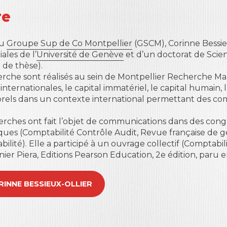
re
au
Groupe Sup de Co Montpellier
(GSCM), Corinne Bessieu
les de l’
Université de Genève
et d’un doctorat de Scien
 de thèse).
erche sont réalisés au sein de Montpellier Recherche 
ternationales, le capital immatériel, le capital humain, l
orels dans un contexte international permettant des com
erches ont fait l’objet de communications dans des cong
ques (
Comptabilité Contrôle Audit
,
Revue française de g
bilité
). Elle a participé à un ouvrage collectif (
Comptabili
nier Piera, Editions Pearson Education, 2e édition, paru 
CORINNE BESSIEUX-OLLIER