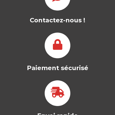
L’EMPLOYABILITÉ
À L’APPRENANCE
Contactez-nous !
CLAUDINE PIERRON
Sous l’impulsion des révolutions
technologiques et écologiques, notre
société est en train de…
24,00
€
Paiement sécurisé