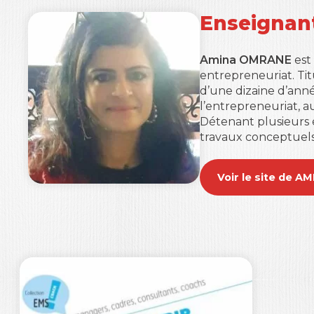
Enseignan
Amina OMRANE
est
entrepreneuriat. Tit
d’une dizaine d’anné
l’entrepreneuriat, 
Détenant plusieurs é
travaux conceptuels 
Voir le site de 