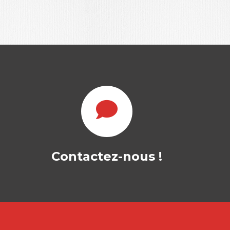
OSER SE
DÉCOUVRIR POUR
S’ÉPANOUIR
Contactez-nous !
AMINA OMRANE
Oser se découvrir pour
s’épanouir représente un formidable
guide qui offre une panoplie de…
22,00
€