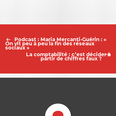
Podcast : Maria Mercanti-Guérin : «
NAVIGATION
On vit peu à peu la fin des réseaux
sociaux »
DE
La comptabilité : c’est décider à
partir de chiffres faux ?
L’ARTICLE