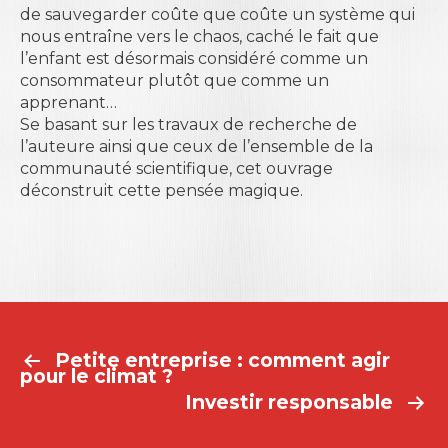
de sauvegarder coûte que coûte un système qui
nous entraîne vers le chaos, caché le fait que
l’enfant est désormais considéré comme un
consommateur plutôt que comme un
apprenant…
Se basant sur les travaux de recherche de
l’auteure ainsi que ceux de l’ensemble de la
communauté scientifique, cet ouvrage
déconstruit cette pensée magique.
Petite entreprise : comment agir
NAVIGATION
pour le climat ?
DE
Investir responsable
L’ARTICLE