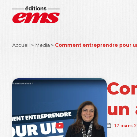
Accueil
>
Media
>
Comment entreprendre pour un
Co
un 
17 mars 2