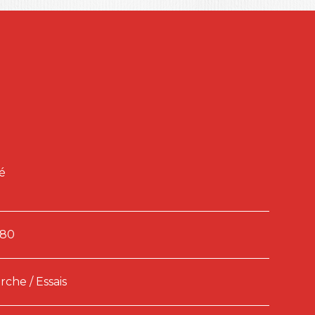
é
180
che / Essais