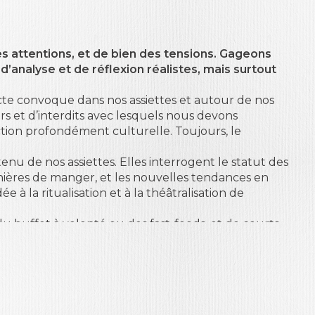
s attentions, et de bien des tensions. Gageons
’analyse et de réflexion réalistes, mais surtout
cte convoque dans nos assiettes et autour de nos
s et d’interdits avec lesquels nous devons
tion profondément culturelle. Toujours, le
nu de nos assiettes. Elles interrogent le statut des
anières de manger, et les nouvelles tendances en
 à la ritualisation et à la théâtralisation de
u buffet à volonté ou des fast-foods, et de courts
bs, aux « sushis bars », aux plateaux de fruits de
 de l’addition en fin de soirée. Ce livre permettra
limentation considérée comme système symbolique,
eons au jour le jour ; et de reconsidérer quels
s plaisirs alimentaires.