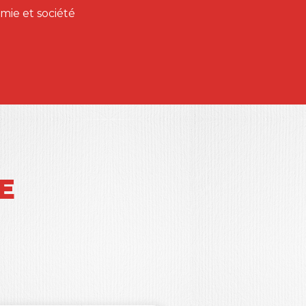
ie et société
E