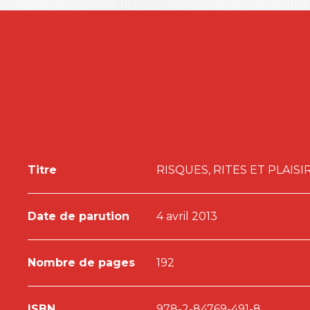
(Ré)écouter la Table ronde « Le plaisir de manger 
Culture
Titre
RISQUES, RITES ET PLAIS
Date de parution
4 avril 2013
Nombre de pages
192
ISBN
978-2-84769-491-8