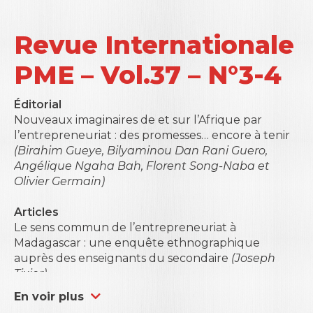
Revue Internationale
PME – Vol.37 – N°3-4
Éditorial
Nouveaux imaginaires de et sur l’Afrique par
l’entrepreneuriat : des promesses… encore à tenir
(Birahim Gueye, Bilyaminou Dan Rani Guero,
Angélique Ngaha Bah, Florent Song-Naba et
Olivier Germain)
Articles
Le sens commun de l’entrepreneuriat à
Madagascar : une enquête ethnographique
auprès des enseignants du secondaire
(Joseph
Tixier)
Vers une vision renouvelée de l’Afrique :
En voir plus
l’entrepreneur de la diaspora et la valuation du