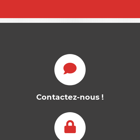
d’auteur.e
Balados et comptes rendus de lecture
Agents d’innovation. Entrepreneurs – Facilitateurs
– Intrapreneurs
(Thierry Burger-Helmchen)
Accédez au balado en cliquant
ici
L’entrepreneuriat humaniste
(Ekaterina Le
Pennec)
Accédez au balado en cliquant
ici
Entrevue d’auteur.e
Frank Janssen
Accédez à l’entrevue en cliquant
ici
Contactez-nous !