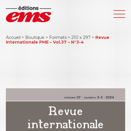
Accueil
>
Boutique
>
Formats
>
210 x 297
>
Revue
Internationale PME – Vol.37 – N°3-4