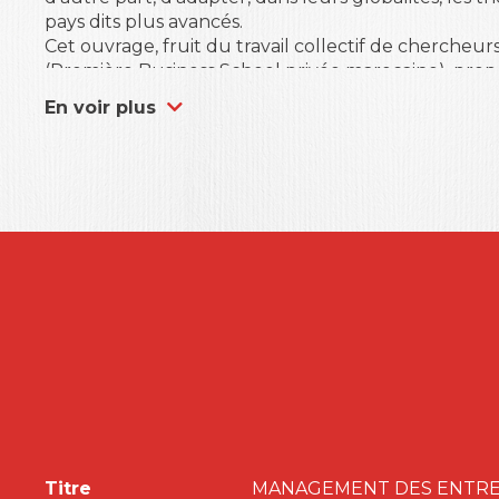
pays dits plus avancés.
Cet ouvrage, fruit du travail collectif de cherch
(Première Business School privée marocaine), propo
d’entreprises marocaines réelles. Petites, moyenne
En voir plus
découvrirez confrontées à des problématiques de 
dans des domaines aussi variés que la stratégie d’ou
franchise 100% marocain ou encore l’adoption d’une 
Que vous soyez étudiant, enseignant ou décideur,
ouvrage est un moyen d’enrichir vos connaissance
managériaux actuels dans les pays du sud !
Ont contribué à ce travail : Taoufiq Benomar, Ad
Mabrouki, Gérard Hirigoyen, Caroline Minialai, Ale
Titre
MANAGEMENT DES ENTREP