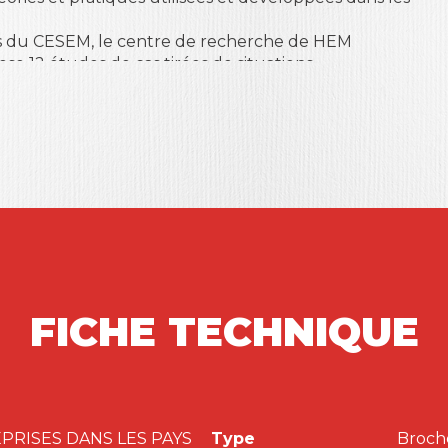
eurs du CESEM, le centre de recherche de HEM
se 12 études de cas tirées de situations
s ou très grandes entreprises du Royaume, vous les
management tout au long de leur cycle de vie, et
verture vers l’Afrique, la gestion d’un réseau de
stratégie « verte ».
 au Sud ou au Nord de la Méditerranée, cet
s et de mieux appréhender les challenges
ib Bensalem, Ali Elquammah, Mohamed Nabil El
xandra Mouaddine, Ali Serhrouchni, Hammad Sqalli.
FICHE TECHNIQUE
RISES DANS LES PAYS
Type
Broch