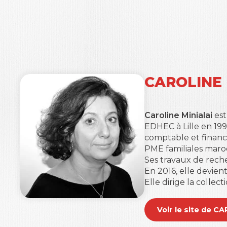
CAROLINE 
Caroline Minialai
est
EDHEC à Lille
en 199
comptable et financi
PME familiales maroc
Ses travaux de reche
En 2016, elle devien
Elle dirige la collec
Voir le site de C