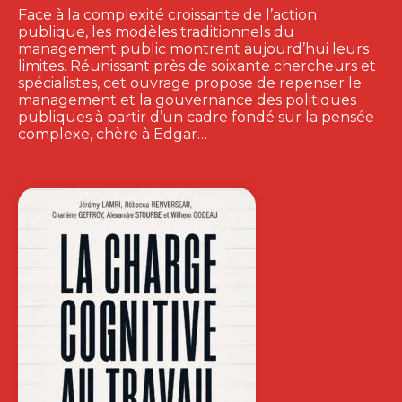
Face à la complexité croissante de l’action
publique, les modèles traditionnels du
management public montrent aujourd’hui leurs
limites. Réunissant près de soixante chercheurs et
spécialistes, cet ouvrage propose de repenser le
management et la gouvernance des politiques
publiques à partir d’un cadre fondé sur la pensée
complexe, chère à Edgar…