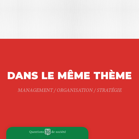
DANS LE MÊME THÈME
MANAGEMENT / ORGANISATION / STRATÉGIE