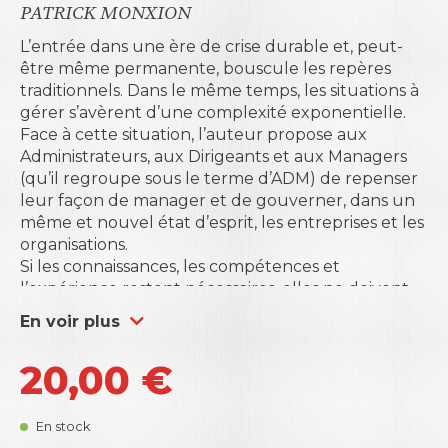
PATRICK MONXION
L’entrée dans une ère de crise durable et, peut-
être même permanente, bouscule les repères
traditionnels. Dans le même temps, les situations à
gérer s’avèrent d’une complexité exponentielle.
Face à cette situation, l’auteur propose aux
Administrateurs, aux Dirigeants et aux Managers
(qu’il regroupe sous le terme d’ADM) de repenser
leur façon de manager et de gouverner, dans un
même et nouvel état d’esprit, les entreprises et les
organisations.
Si les connaissances, les compétences et
l’expérience restent nécessaires, elles ne doivent
plus être considérées comme la clé de voûte du «
En voir plus
savoir-agir ». En lieu et place, Patrick Monxion
invite les ADM à, notamment, mieux se connaître
20,00
€
eux-mêmes et comprendre les besoins que les
personnes cherchent à satisfaire en travaillant,
pour pouvoir faire preuve de plus de liberté et
En stock
d’audace.