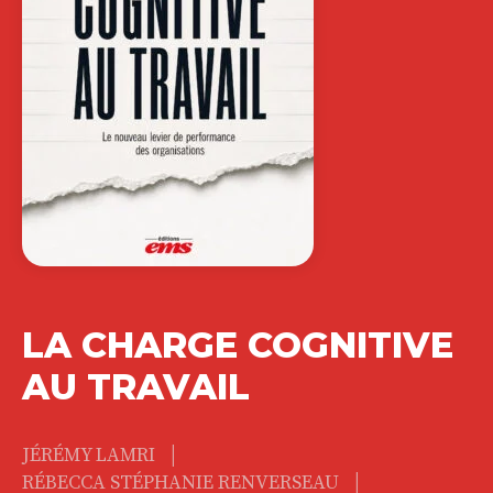
LA CHARGE COGNITIVE
AU TRAVAIL
|
JÉRÉMY LAMRI
|
RÉBECCA STÉPHANIE RENVERSEAU