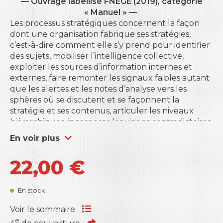
— Ouvrage labellisé FNEGE (2019), catégorie
« Manuel » —
Les processus stratégiques concernent la façon
dont une organisation fabrique ses stratégies,
c’est-à-dire comment elle s’y prend pour identifier
des sujets, mobiliser l’intelligence collective,
exploiter les sources d’information internes et
externes, faire remonter les signaux faibles autant
que les alertes et les notes d’analyse vers les
sphères où se discutent et se façonnent la
stratégie et ses contenus, articuler les niveaux
hiérarchiques, incorporer les visions contradictoires
en confrontant les avis, etc. Ces processus vont
En voir plus
jusqu’à la mise en œuvre, avec les révisions
stratégiques plus ou moins déchirantes que cela
22,00
€
peut impliquer. En ce sens, la stratégie est duale : il
y a le « quoi », c’est-à-dire les contenus de ce que
veut faire l’entreprise (ses offres, ses marchés, ses
En stock
compétences, les manœuvres envisagées, …) et il y
a le « comment », c’est-à-dire la façon dont
Voir le sommaire
l’entreprise construit le quoi et le met en œuvre
e