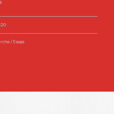
é
220
che / Essais