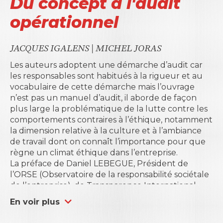
Du concept à l'audit
opérationnel
JACQUES IGALENS
|
MICHEL JORAS
Les auteurs adoptent une démarche d’audit car
les responsables sont habitués à la rigueur et au
vocabulaire de cette démarche mais l’ouvrage
n’est pas un manuel d’audit, il aborde de façon
plus large la problématique de la lutte contre les
comportements contraires à l’éthique, notamment
la dimension relative à la culture et à l’ambiance
de travail dont on connaît l’importance pour que
règne un climat éthique dans l’entreprise.
La préface de Daniel LEBEGUE, Président de
l’ORSE (Observatoire de la responsabilité sociétale
de l’entreprise), de Transparence International
France ; de même que la conclusion de Hervé
En voir plus
LAINE, Président du Cercle d’Ethique des Affaires,
témoignent de la bonne réception de cet ouvrage