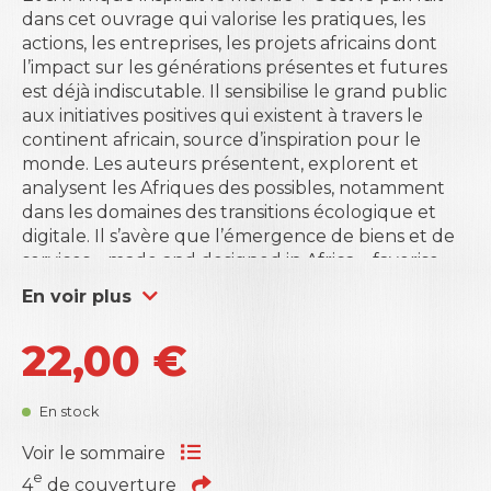
dans cet ouvrage qui valorise les pratiques, les
actions, les entreprises, les projets africains dont
l’impact sur les générations présentes et futures
est déjà indiscutable. Il sensibilise le grand public
aux initiatives positives qui existent à travers le
continent africain, source d’inspiration pour le
monde. Les auteurs présentent, explorent et
analysent les Afriques des possibles, notamment
dans les domaines des transitions écologique et
digitale. Il s’avère que l’émergence de biens et de
services «
made and designed in Africa
» favorise
une croissance responsable, durable et inclusive,
En voir plus
au service du développement socio-économique
africain, en cohérence avec les préoccupations
22,00
€
environnementales globales.
Ce livre présente l’état d’esprit africain qui est
frugal, agile et inclusif. Ce dernier peut permettre
En stock
à l’humanité de passer d’une économie
individualiste et extractive à une économie
Voir le sommaire
coopérative, solidaire et régénératrice. L’ouvrage
e
4
de couverture