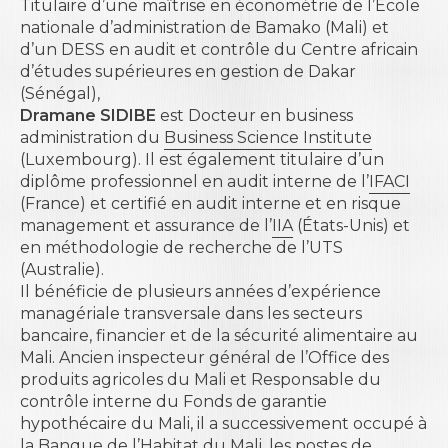
Titulaire d’une maîtrise en économétrie de l’
École
nationale d’administration
de Bamako (Mali) et
d’un DESS en audit et contrôle du
Centre africain
d’études supérieures en gestion
de Dakar
(Sénégal),
Dramane SIDIBE
est Docteur en business
administration du
Business Science Institute
(Luxembourg). Il est également titulaire d’un
diplôme professionnel en audit interne de l’
IFACI
(France) et certifié en audit interne et en risque
management et assurance de l’
IIA
(États-Unis) et
en méthodologie de recherche de l’
UTS
(Australie).
Il bénéficie de plusieurs années d’expérience
managériale transversale dans les secteurs
bancaire, financier et de la sécurité alimentaire au
Mali. Ancien inspecteur général de l’Office des
produits agricoles du Mali et Responsable du
contrôle interne du Fonds de garantie
hypothécaire du Mali, il a successivement occupé à
la Banque de l’Habitat du Mali, les postes de