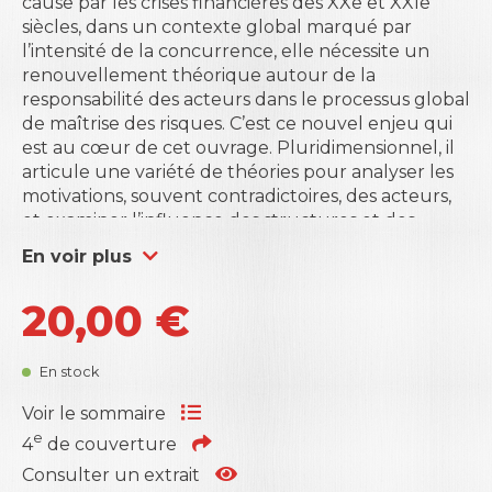
cause par les crises financières des XXe et XXIe
siècles, dans un contexte global marqué par
l’intensité de la concurrence, elle nécessite un
renouvellement théorique autour de la
responsabilité des acteurs dans le processus global
de maîtrise des risques. C’est ce nouvel enjeu qui
est au cœur de cet ouvrage. Pluridimensionnel, il
articule une variété de théories pour analyser les
motivations, souvent contradictoires, des acteurs,
et examiner l’influence des structures et des
administrateurs sur l’exposition aux risques.
En voir plus
Ambitieux et intégral, ce livre propose un véritable
dialogue entre les compétences des
20,00
€
administrateurs et le processus décisionnel au sein
des conseils d’administration. Il développe un
diagnostic sur l’évaluation globale de la
En stock
gouvernance, l’exposition aux risques, la rentabilité
des capitaux propres (ROE) et des actifs (ROA).
Voir le sommaire
D’une actualité brûlante, il aborde un sujet qui a
e
4
de couverture
vocation à irriguer l’esprit du siècle avec la percée
Consulter un extrait
de l’intelligence artificielle et la virtualisation