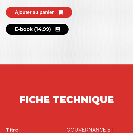
continue des économies.
Ajouter au panier
E-book (14,99)
FICHE TECHNIQUE
Titre
GOUVERNANCE ET