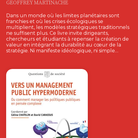
GEOFFREY MARTINACHE
Dans un monde où les limites planétaires sont
franchies et où les crises écologiques se
multiplient, les modèles stratégiques traditionnels
ne suffisent plus. Ce livre invite dirigeants,
chercheurs et étudiants à repenser la création de
valeur en intégrant la durabilité au cœur de la
stratégie. Ni manifeste idéologique, ni simple…