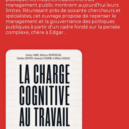
management public montrent aujourd’hui leurs
limites. Réunissant près de soixante chercheurs et
spécialistes, cet ouvrage propose de repenser le
management et la gouvernance des politiques
publiques à partir d’un cadre fondé sur la pensée
complexe, chère à Edgar…