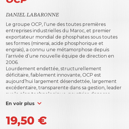
DANIEL LABARONNE
Le groupe OCP, l’une des toutes premières
entreprises industrielles du Maroc, et premier
exportateur mondial de phosphates sous toutes
ses formes (minerai, acide phosphorique et
engrais), a connu une métamorphose depuis
l’arrivée d’une nouvelle équipe de direction en
2006.
Lourdement endettée, structurellement
déficitaire, faiblement innovante, OCP est
aujourd’hui largement désendettée, largement
excédentaire, transparente dans sa gestion, leader
sur le plan technologique, novatrice dans ses
pratiques.
En voir plus
Quelle est cette entreprise qui a pu, qui a su,
opérer une telle mutation en aussi peu de
19,50
€
temps ? Quelles philosophie managériale a inspiré
la stratégie de transformation mise en œuvre ?