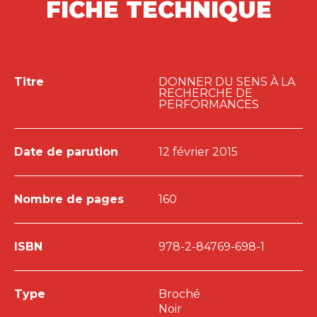
sociétales, liées aux impacts économiques, sociaux
FICHE TECHNIQUE
et environnementaux de ses activités.
Titre
DONNER DU SENS À LA
RECHERCHE DE
PERFORMANCES
Date de parution
12 février 2015
Nombre de pages
160
ISBN
978-2-84769-698-1
Type
Broché
Noir