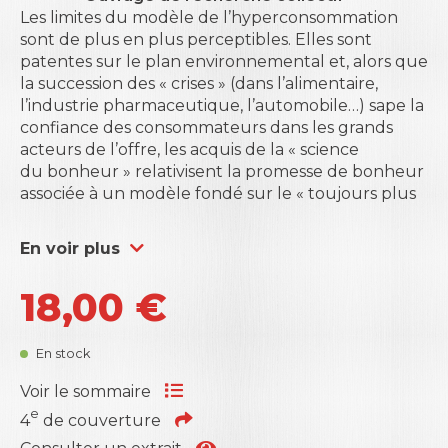
Les limites du modèle de l’hyperconsommation
sont de plus en plus perceptibles. Elles sont
patentes sur le plan environnemental et, alors que
la succession des « crises » (dans l’alimentaire,
l’industrie pharmaceutique, l’automobile…) sape la
confiance des consommateurs dans les grands
acteurs de l’offre, les acquis de la « science
du bonheur » relativisent la promesse de bonheur
associée à un modèle fondé sur le « toujours plus
».
Tout en se refusant à porter un jugement
En voir plus
moral sur la consommation, les auteurs réunis
dans cet ouvrage s’interrogent sur la possibilité
18,00
€
d’une « bonne consommation », sur son contenu
et sur les voies à explorer pour surmonter les
obstacles à sa diffusion.
En stock
Dirigé par Philippe Moati, cet ouvrage comprend
les contributions de François Attali, Christophe
Voir le sommaire
Benavent, Enrico Colla, Dominique Desjeux,
e
4
de couverture
Benoît Heilbrunn, Philippe Moati et Dominique