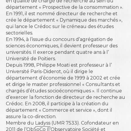
en qualité de chargé de recherche au sein du
département « Prospective de la consommation ».
En 1991, il est nommé directeur de recherche et
crée le département « Dynamique des marchés »,
qui lance le Crédoc sur le créneau des études
sectorielles.
En 1994, à l’issue du concours d’agrégation de
sciences économiques, il devient professeur des
universités. Il exerce pendant quatre ans à l’
Université de Poitiers.
Depuis 1998, Philippe Moati est professeur à l’
Université Paris-Diderot
, où il dirige le
département d’économie de 1999 à 2002 et crée
et dirige le master professionnel « Consultants et
chargés d’études socioéconomiques ». Il continue
d’exercer la fonction de directeur de recherche au
Crédoc. En 2008, il participe à la création du
département « Commerce et service », dont il
assure la co-direction.
Membre du
Ladyss
(UMR 7533). Cofondateur en
2011 de l’
ObSoCo
(l’Observatoire Société et