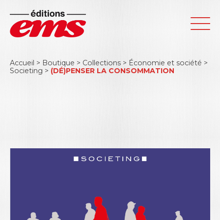
Accueil
>
Boutique
>
Collections
>
Économie et société
>
Societing
>
(DÉ)PENSER LA CONSOMMATION