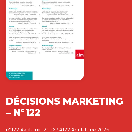
DÉCISIONS MARKETING
– N°122
n°122 Avril-Juin 2026 / #122 April-June 2026