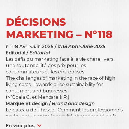
DÉCISIONS
MARKETING – N°118
n°118 Avril-Juin 2025 /
#118 April-June 2025
Editorial /
Editorial
Les défis du marketing face à la vie chère : vers
une soutenabilité des prix pour les
consommateurs et les entreprises
The challenges of marketing in the face of high
living costs:
Towards price sustainability for
consumers and businesses
(N’Goala G. et Mencarelli R.)
Marque et design /
Brand and design
Le bateau de Thésée : Comment les professionnels
naviguent-ils entre longévité et modernité de la
marque ?
En voir plus
The ship of Theseus: How do practitioners navigate