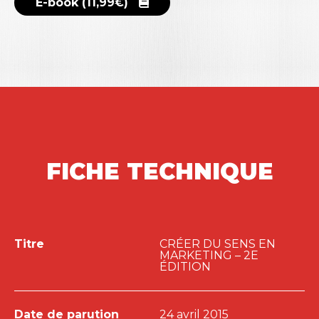
utilisé par les annonceurs et en agences.
E-book (11,99€)
FICHE TECHNIQUE
Titre
CRÉER DU SENS EN
MARKETING – 2E
ÉDITION
Date de parution
24 avril 2015