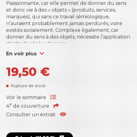
Passionnante, car elle permet de donner du sens
et donc vie à des « objets » (produits, services,
marques), qui sans ce travail sémiologique,
n’auraient probablement jamais perdurés, voire
existés socialement. Complexe également, car
donner du sens à des objets, nécessite l’application
stricte de règles de sens.
Ce livre s’adresse donc aux futurs et actuels
En voir plus
gestionnaires de sens (les marketers, les brand
managers, les publicitaires, les consultants) ainsi
19,50
€
qu’à celles et ceux qui l’enseignent et bien
évidemment à celles et ceux qui l’étudient.
Pour cette deuxième édition, le lecteur y trouvera
Rupture de stock
une revue de littérature renouvelée, des
exemples illustrés par la technique du QR code et
Voir le sommaire
bien sûr ce qui a fait le succès de la première
e
4
de couverture
édition, l’exposition du Sablier Marketing
®
.
Celui-ci
Consulter un extrait
est, depuis son apparition en 2004 dans la
première édition, devenu un des outils de gestion
du sens enseigné dans les Business Schools et