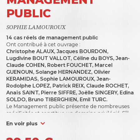
PUBLIC
SOPHIE LAMOUROUX
14 cas réels de management public
Ont contribué à cet ouvrage :
Christophe ALAUX, Jacques BOURDON,
Lugdivine BOUT VALLOT, Céline du BOYS, Jean-
Claude COHEN, Robert FOUCHET, Marcel
GUENOUN, Solange HERNANDEZ, Olivier
KERAMIDAS, Sophie LAMOUROUX, Jean-
Rodolphe LOPEZ, Patrick REIX, Claude ROCHET,
Anaïs SAINT, Pierre SIFFRE, Joëlle SINGERY, Edina
SOLDO, Bruno TIBERGHIEN, Emil TURC.
Le Management public présente de nombreuses
spécificités et constitue un domaine privilégié. S’il
relève principalement du domaine des sciences de
En voir plus
gestion, il s’enrichit toujours de l’apport des
sciences juridiques et économiques. Le champ